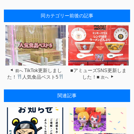
同カテゴリー前後の記事
TikTok更新しまし
■アミューズSNS更新しま
前へ
た！
人気食品ベスト5
した！■
次へ
関連記事