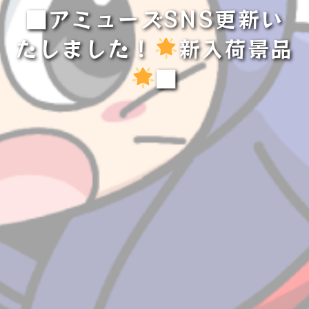
■アミューズSNS更新い
たしました！
新入荷景品
■