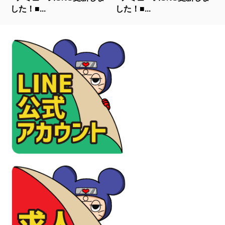
した！■...
した！■...