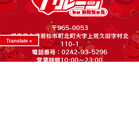
〒965-0053
福島県会津若松市町北町大字上荒久田字村北
Translate »
110-1
電話番号：0242-93-5296
営業時間10:00～23:00
***************
©2026 iクレーン会津若松店. All Rights Reserved.
～カード WEBチラシ～